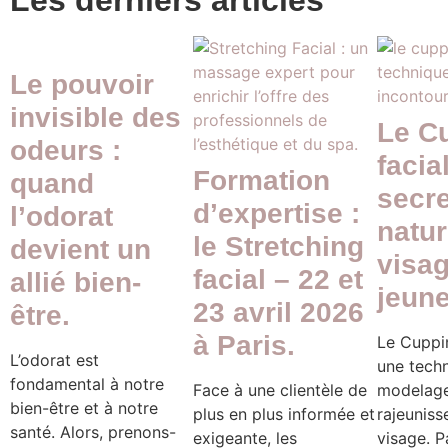
Les derniers articles
Le pouvoir
invisible des
Le C
odeurs :
facial
Formation
quand
secre
d’expertise :
l’odorat
natur
le Stretching
devient un
visag
facial – 22 et
allié bien-
jeune
23 avril 2026
être.
à Paris.
Le Cuppin
L’odorat est
une tech
fondamental à notre
Face à une clientèle de
modelage
bien-être et à notre
plus en plus informée et
rajeunis
santé. Alors, prenons-
exigeante, les
visage. Pa