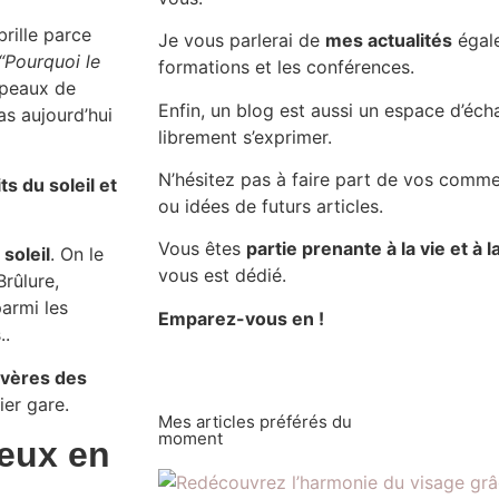
rille parce
Je vous parlerai de
mes actualités
égal
“Pourquoi le
formations et les conférences.
s peaux de
Enfin, un blog est aussi un espace d’éc
as aujourd’hui
librement s’exprimer.
N’hésitez pas à faire part de vos comme
s du soleil et
ou idées de futurs articles.
Vous êtes
partie prenante à la vie et à 
soleil
. On le
vous est dédié.
Brûlure,
parmi les
Emparez-vous en !
..
évères des
ier gare.
Mes articles préférés du
moment
ieux en