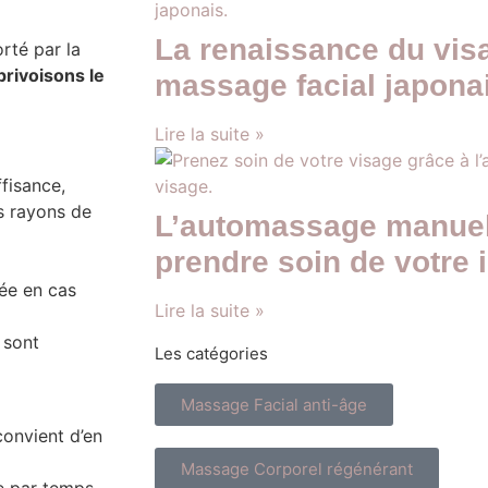
La renaissance du vis
rté par la
privoisons le
massage facial japona
Lire la suite »
fisance,
es rayons de
L’automassage manuel
prendre soin de votre 
ée en cas
Lire la suite »
 sont
Les catégories
Massage Facial anti-âge
onvient d’en
Massage Corporel régénérant