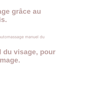
age grâce au
is.
 du visage, pour
image.