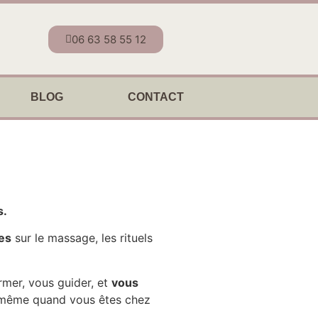
06 63 58 55 12
BLOG
CONTACT
s.
es
sur le massage, les rituels
ormer, vous guider, et
vous
 même quand vous êtes chez