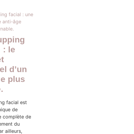
upping
 : le
t
el d’un
e plus
.
g facial est
nique de
 complète de
sement du
r ailleurs,