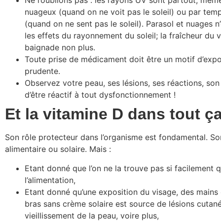
Ne l’oublions pas : les rayons UV sont partout, mê
nuageux (quand on ne voit pas le soleil) ou par tem
(quand on ne sent pas le soleil). Parasol et nuages n
les effets du rayonnement du soleil; la fraîcheur du 
baignade non plus.
Toute prise de médicament doit être un motif d’expo
prudente.
Observez votre peau, ses lésions, ses réactions, son 
d’être réactif à tout dysfonctionnement !
Et la vitamine D dans tout ç
Son rôle protecteur dans l’organisme est fondamental. Son
alimentaire ou solaire. Mais :
Etant donné que l’on ne la trouve pas si facilement 
l’alimentation,
Etant donné qu’une exposition du visage, des mains 
bras sans crème solaire est source de lésions cutan
vieillissement de la peau, voire plus,