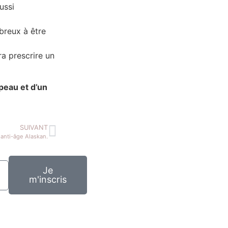
ussi
breux à être
ra prescrire un
 peau et d’un
SUIVANT
anti-âge Alaskan.
Je
m'inscris