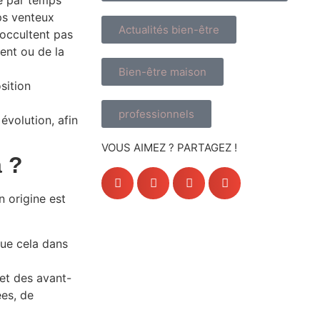
me par temps
ps venteux
Actualités bien-être
’occultent pas
vent ou de la
Bien-être maison
sition
professionnels
évolution, afin
VOUS AIMEZ ? PARTAGEZ !
a ?
 origine est
que cela dans
et des avant-
ées, de