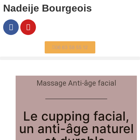
Nadeije Bourgeois
06 63 58 55 12
Massage Anti-âge facial
Le cupping facial,
un anti-âge naturel